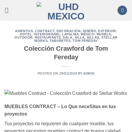
Saltar
al
contenido
ASIENTOS
,
CONTRACT
,
DECORACIÓN
,
DISEÑO
,
EXTERIOR
,
HOTEL
,
INTERIORISMO
,
LAPALMA
,
MÉXICO
,
MUEBLE
,
OUTDOOR
,
RESTAURANTE
,
SALA
,
SILLA
,
SILLAS
,
STELLAR
WORKS
,
TABURETES
,
TOM FEREDAY
Colección Crawford de Tom
Fereday
POSTED ON
28/01/2020
BY
ADMIN
MUEBLES CONTRACT – Lo Que neceSitas en tus
proyectos
Tus proyectos no requieren de cualquier mueble, tus
proyectos necesitan muebles contract de buena calidad,