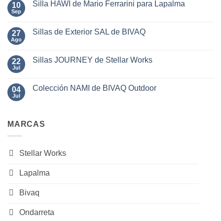
Salón
Silla HAWI de Mario Ferrarini para Lapalma
10
en
del
Sillas
Sep
No
Mueble
y
hay
2025
Sillones
comentarios
Outdoor
Sillas de Exterior SAL de BIVAQ
27
en
BALM
Silla
Ago
No
de
HAWI
hay
BIVAQ
de
comentarios
Mario
Sillas JOURNEY de Stellar Works
22
en
Ferrarini
Sillas
Jul
No
para
de
hay
Lapalma
Exterior
comentarios
SAL
Colección NAMI de BIVAQ Outdoor
04
en
de
Sillas
Jul
No
BIVAQ
JOURNEY
hay
de
comentarios
Stellar
en
Works
MARCAS
Colección
NAMI
de
BIVAQ
Outdoor
Stellar Works
Lapalma
Bivaq
Ondarreta