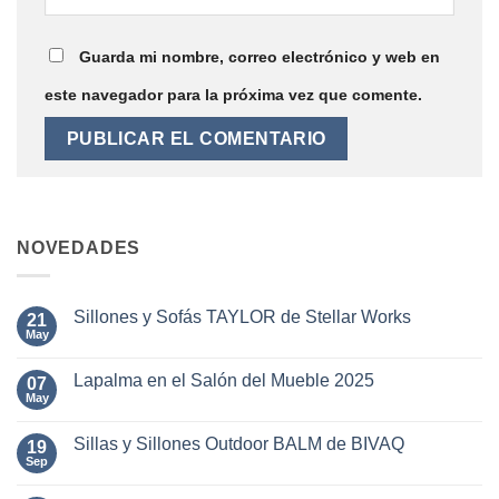
Guarda mi nombre, correo electrónico y web en
este navegador para la próxima vez que comente.
NOVEDADES
Sillones y Sofás TAYLOR de Stellar Works
21
May
No
hay
comentarios
Lapalma en el Salón del Mueble 2025
07
en
Sillones
May
No
y
hay
Sofás
comentarios
TAYLOR
Sillas y Sillones Outdoor BALM de BIVAQ
19
en
de
Lapalma
Sep
No
Stellar
en
hay
Works
el
comentarios