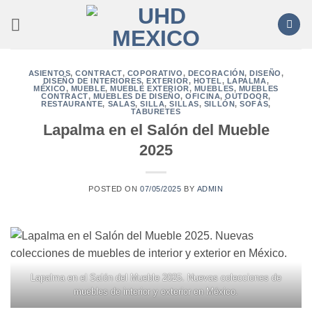
Saltar
al
contenido
ASIENTOS
,
CONTRACT
,
COPORATIVO
,
DECORACIÓN
,
DISEÑO
,
DISEÑO DE INTERIORES
,
EXTERIOR
,
HOTEL
,
LAPALMA
,
MÉXICO
,
MUEBLE
,
MUEBLE EXTERIOR
,
MUEBLES
,
MUEBLES
CONTRACT
,
MUEBLES DE DISEÑO
,
OFICINA
,
OUTDOOR
,
RESTAURANTE
,
SALAS
,
SILLA
,
SILLAS
,
SILLÓN
,
SOFÁS
,
TABURETES
Lapalma en el Salón del Mueble
2025
POSTED ON
07/05/2025
BY
ADMIN
Lapalma en el Salón del Mueble 2025. Nuevas colecciones de
muebles de interior y exterior en México.