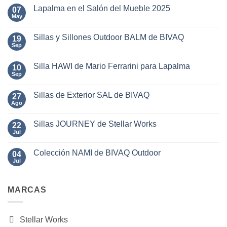
comentarios
Lapalma en el Salón del Mueble 2025
07
en
Sillones
May
No
y
hay
Sofás
comentarios
TAYLOR
Sillas y Sillones Outdoor BALM de BIVAQ
19
en
de
Lapalma
Sep
No
Stellar
en
hay
Works
el
comentarios
Salón
Silla HAWI de Mario Ferrarini para Lapalma
10
en
del
Sillas
Sep
No
Mueble
y
hay
2025
Sillones
comentarios
Outdoor
Sillas de Exterior SAL de BIVAQ
27
en
BALM
Silla
Ago
No
de
HAWI
hay
BIVAQ
de
comentarios
Mario
Sillas JOURNEY de Stellar Works
22
en
Ferrarini
Sillas
Jul
No
para
de
hay
Lapalma
Exterior
comentarios
SAL
Colección NAMI de BIVAQ Outdoor
04
en
de
Sillas
Jul
No
BIVAQ
JOURNEY
hay
de
comentarios
Stellar
en
Works
MARCAS
Colección
NAMI
de
BIVAQ
Outdoor
Stellar Works