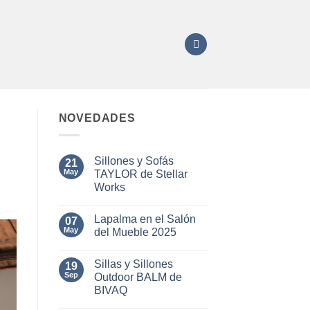
NOVEDADES
Sillones y Sofás
21
May
TAYLOR de Stellar
Works
No
hay
Lapalma en el Salón
07
comentarios
en
May
del Mueble 2025
Sillones
y
No
Sofás
hay
Sillas y Sillones
TAYLOR
19
comentarios
de
en
Sep
Outdoor BALM de
Stellar
Lapalma
BIVAQ
Works
en
el
No
Salón