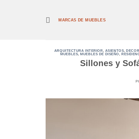
Saltar
al
contenido
MARCAS DE MUEBLES
ARQUITECTURA INTERIOR
,
ASIENTOS
,
DECOR
MUEBLES
,
MUEBLES DE DISEÑO
,
RESIDEN
Sillones y So
P