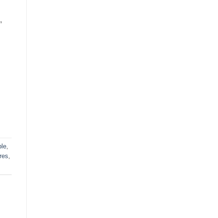
,
le
,
res
,