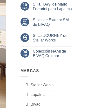
hay
del
Silla HAWI de Mario
10
comentarios
Mueble
en
Sep
Ferrarini para Lapalma
2025
Sillas
y
No
Sillones
hay
Sillas de Exterior SAL
Outdoor
27
comentarios
BALM
en
Ago
de BIVAQ
de
Silla
BIVAQ
HAWI
No
de
hay
Sillas JOURNEY de
Mario
22
comentarios
Ferrarini
en
Jul
Stellar Works
para
Sillas
Lapalma
de
No
Exterior
hay
Colección NAMI de
SAL
04
comentarios
de
en
Jul
BIVAQ Outdoor
BIVAQ
Sillas
JOURNEY
No
de
hay
Stellar
comentarios
Works
en
MARCAS
Colección
NAMI
de
BIVAQ
Stellar Works
Outdoor
Lapalma
Bivaq