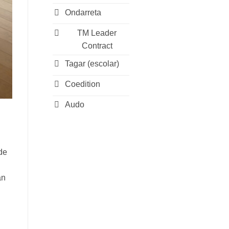
Ondarreta
TM Leader
Contract
Tagar (escolar)
Coedition
Audo
de
an