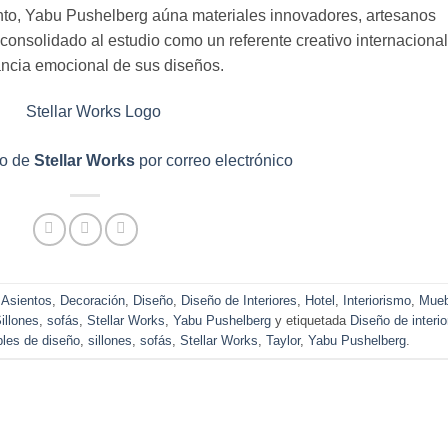
to, Yabu Pushelberg aúna materiales innovadores, artesanos
consolidado al estudio como un referente creativo internacional
ancia emocional de sus diseños.
go de
Stellar Works
por correo electrónico
,
Asientos
,
Decoración
,
Diseño
,
Diseño de Interiores
,
Hotel
,
Interiorismo
,
Mueb
illones
,
sofás
,
Stellar Works
,
Yabu Pushelberg
y etiquetada
Diseño de interio
les de diseño
,
sillones
,
sofás
,
Stellar Works
,
Taylor
,
Yabu Pushelberg
.