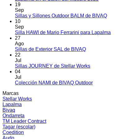
Sillones
hay
19
y
comentarios
Sep
en
Sofás
No
Sillas y Sillones Outdoor BALM de BIVAQ
Lapalma
TAYLOR
hay
10
en
de
comentarios
Sep
el
en
Stellar
No
Silla HAWI de Mario Ferrarini para Lapalma
Salón
Sillas
Works
hay
27
del
y
comentarios
Ago
Mueble
Sillones
en
No
Sillas de Exterior SAL de BIVAQ
2025
Outdoor
Silla
hay
22
BALM
HAWI
comentarios
Jul
en
de
de
No
Sillas JOURNEY de Stellar Works
Sillas
BIVAQ
Mario
hay
04
de
Ferrarini
comentarios
Jul
Exterior
en
para
No
Colección NAMI de BIVAQ Outdoor
SAL
Sillas
Lapalma
hay
Marcas
de
JOURNEY
comentarios
Stellar Works
BIVAQ
de
en
Lapalma
Stellar
Colección
Bivaq
Works
NAMI
Ondarreta
de
TM Leader Contract
BIVAQ
Tagar (escolar)
Outdoor
Coedition
Audo