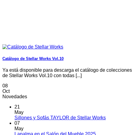
Catálogo de Stellar Works Vol.10
Ya está disponible para descarga el catálogo de colecciones
de Stellar Works Vol.10 con todas [...]
08
Oct
Novedades
21
May
No
Sillones y Sofás TAYLOR de Stellar Works
hay
07
comentarios
May
en
No
Lapalma en el Salón del Mueble 2025