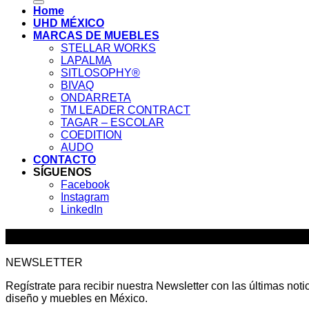
Home
UHD MÉXICO
MARCAS DE MUEBLES
STELLAR WORKS
LAPALMA
SITLOSOPHY®
BIVAQ
ONDARRETA
TM LEADER CONTRACT
TAGAR – ESCOLAR
COEDITION
AUDO
CONTACTO
SÍGUENOS
Facebook
Instagram
LinkedIn
Actualidad y Diseño en tu Correo
NEWSLETTER
Regístrate para recibir nuestra Newsletter con las últimas noti
diseño y muebles en México.