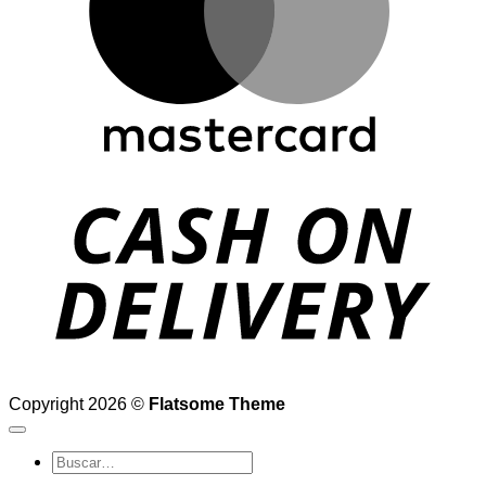
D
Copyright 2026 ©
Flatsome Theme
Buscar
por: