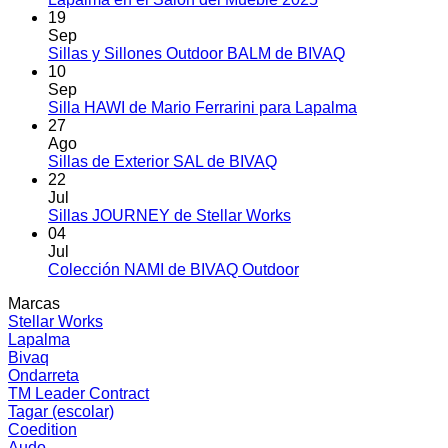
Sillones
hay
19
y
comentarios
Sep
en
Sofás
No
Sillas y Sillones Outdoor BALM de BIVAQ
Lapalma
TAYLOR
hay
10
en
de
comentarios
Sep
el
en
Stellar
No
Silla HAWI de Mario Ferrarini para Lapalma
Salón
Sillas
Works
hay
27
del
y
comentarios
Ago
Mueble
Sillones
en
No
Sillas de Exterior SAL de BIVAQ
2025
Outdoor
Silla
hay
22
BALM
HAWI
comentarios
Jul
en
de
de
No
Sillas JOURNEY de Stellar Works
Sillas
BIVAQ
Mario
hay
04
de
Ferrarini
comentarios
Jul
Exterior
en
para
No
Colección NAMI de BIVAQ Outdoor
SAL
Sillas
Lapalma
hay
Marcas
de
JOURNEY
comentarios
Stellar Works
BIVAQ
de
en
Lapalma
Stellar
Colección
Bivaq
Works
NAMI
Ondarreta
de
TM Leader Contract
BIVAQ
Tagar (escolar)
Outdoor
Coedition
Audo