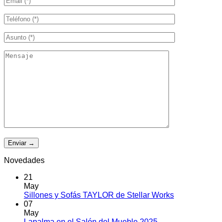
Novedades
21
May
No
Sillones y Sofás TAYLOR de Stellar Works
hay
07
comentarios
May
en
No
Lapalma en el Salón del Mueble 2025