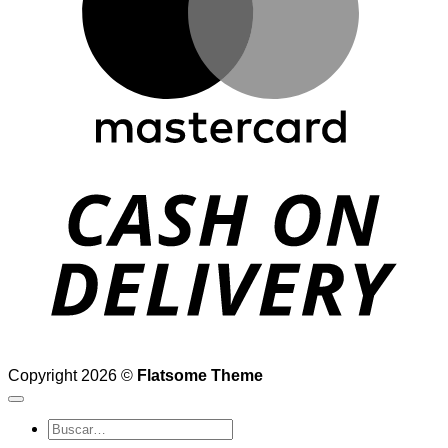
D
Copyright 2026 ©
Flatsome Theme
Buscar
por: