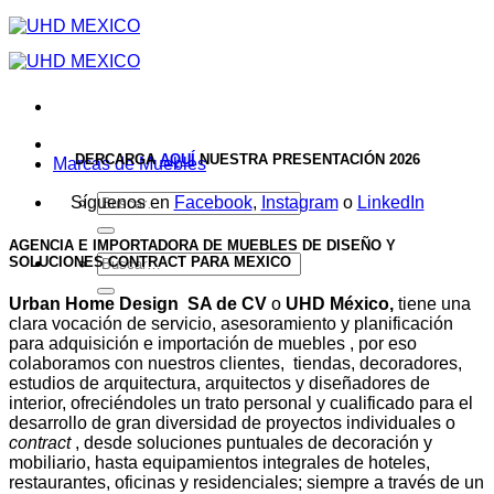
Saltar
al
contenido
DERCARGA
AQUÍ
NUESTRA PRESENTACIÓN 2026
Marcas de Muebles
Buscar
Síguenos en
Facebook
,
Instagram
o
LinkedIn
por:
AGENCIA E IMPORTADORA DE MUEBLES DE DISEÑO Y
Buscar
SOLUCIONES CONTRACT PARA MEXICO
por:
Urban Home Design
SA de CV
o
UHD México,
tiene una
clara vocación de servicio, asesoramiento y planificación
para adquisición e importación de muebles , por eso
colaboramos con nuestros clientes, tiendas, decoradores,
estudios de arquitectura, arquitectos y diseñadores de
interior, ofreciéndoles un trato personal y cualificado para el
desarrollo de gran diversidad de proyectos individuales o
contract
, desde soluciones puntuales de decoración y
mobiliario, hasta equipamientos integrales de hoteles,
restaurantes, oficinas y residenciales; siempre a través de un