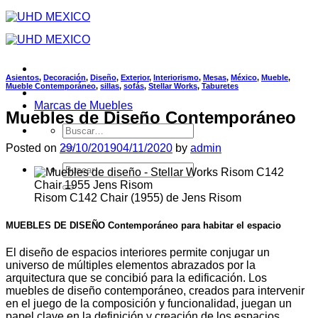
Saltar
al
contenido
Asientos
,
Decoración
,
Diseño
,
Exterior
,
Interiorismo
,
Mesas
,
México
,
Mueble
,
Mueble Contemporáneo
,
sillas
,
sofás
,
Stellar Works
,
Taburetes
Marcas de Muebles
Muebles de Diseño Contemporáneo
Buscar
por:
Posted on
29/10/2019
04/11/2020
by
admin
Buscar
por:
Risom C142 Chair (1955) de Jens Risom
MUEBLES DE DISEÑO Contemporáneo para habitar el espacio
El diseño de espacios interiores permite conjugar un
universo de múltiples elementos abrazados por la
arquitectura que se concibió para la edificación. Los
muebles de diseño contemporáneo, creados para intervenir
en el juego de la composición y funcionalidad, juegan un
papel clave en la definición y creación de los espacios,