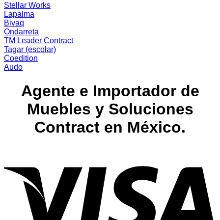
Stellar Works
BIVAQ
de
en
Lapalma
Stellar
Colección
Bivaq
Works
NAMI
Ondarreta
de
TM Leader Contract
BIVAQ
Tagar (escolar)
Outdoor
Coedition
Audo
Agente e Importador de
Muebles y Soluciones
Contract en México.
V