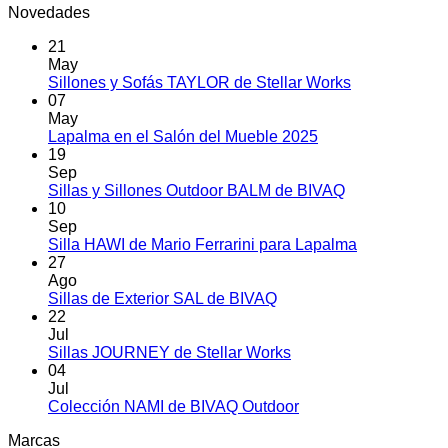
Novedades
21
May
No
Sillones y Sofás TAYLOR de Stellar Works
hay
07
comentarios
May
en
No
Lapalma en el Salón del Mueble 2025
Sillones
hay
19
y
comentarios
Sep
en
Sofás
No
Sillas y Sillones Outdoor BALM de BIVAQ
Lapalma
TAYLOR
hay
10
en
de
comentarios
Sep
el
en
Stellar
No
Silla HAWI de Mario Ferrarini para Lapalma
Salón
Sillas
Works
hay
27
del
y
comentarios
Ago
Mueble
Sillones
en
No
Sillas de Exterior SAL de BIVAQ
2025
Outdoor
Silla
hay
22
BALM
HAWI
comentarios
Jul
en
de
de
No
Sillas JOURNEY de Stellar Works
Sillas
BIVAQ
Mario
hay
04
de
Ferrarini
comentarios
Jul
Exterior
en
para
No
Colección NAMI de BIVAQ Outdoor
SAL
Sillas
Lapalma
hay
Marcas
de
JOURNEY
comentarios