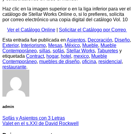
Haz clic en la imagen superior o en la liga inferior para ver el
catálogo de Stellar Works Online o, si lo prefieres, solicita
por correo electrónico una copia digital del catálogo Vol. 10
Ver el Catálogo Online
|
Solicitar el Catálogo por Correo
Esta entrada fue publicada en
Asientos
,
Decoración
,
Diseño
,
Exterior
,
Interiorismo
,
Mesas
,
México
,
Mueble
,
Mueble
Contemporáneo
,
sillas
,
sofás
,
Stellar Works
,
Taburetes
y
etiquetada
Contract
,
hogar
,
hotel
,
mexico
,
Mueble
Contemporáneo
,
muebles de diseño
,
oficina
,
residencial
,
restaurante
.
admin
Sofás y Asientos con 3 Letras
Valet en el s.XXI de David Rockwell