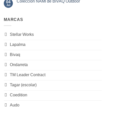
SAL
Colección NAMI de BIVAQ Outdoor
04
en
de
Sillas
Jul
No
BIVAQ
JOURNEY
hay
de
comentarios
Stellar
en
Works
MARCAS
Colección
NAMI
de
BIVAQ
Outdoor
Stellar Works
Lapalma
Bivaq
Ondarreta
TM Leader Contract
Tagar (escolar)
Coedition
Audo