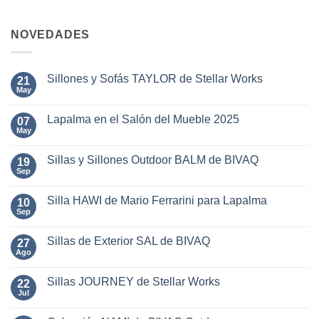
NOVEDADES
Sillones y Sofás TAYLOR de Stellar Works
21
May
No
hay
comentarios
Lapalma en el Salón del Mueble 2025
07
en
Sillones
May
No
y
hay
Sofás
comentarios
TAYLOR
Sillas y Sillones Outdoor BALM de BIVAQ
19
en
de
Lapalma
Sep
No
Stellar
en
hay
Works
el
comentarios
Salón
Silla HAWI de Mario Ferrarini para Lapalma
10
en
del
Sillas
Sep
No
Mueble
y
hay
2025
Sillones
comentarios
Outdoor
Sillas de Exterior SAL de BIVAQ
27
en
BALM
Silla
Ago
No
de
HAWI
hay
BIVAQ
de
comentarios
Mario
Sillas JOURNEY de Stellar Works
22
en
Ferrarini
Sillas
Jul
No
para
de
hay
Lapalma
Exterior
comentarios