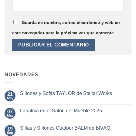
Guarda mi nombre, correo electrónico y web en
este navegador para la próxima vez que comente.
NOVEDADES
Sillones y Sofás TAYLOR de Stellar Works
21
May
No
hay
comentarios
Lapalma en el Salón del Mueble 2025
07
en
Sillones
May
No
y
hay
Sofás
comentarios
TAYLOR
Sillas y Sillones Outdoor BALM de BIVAQ
19
en
de
Lapalma
Sep
No
Stellar