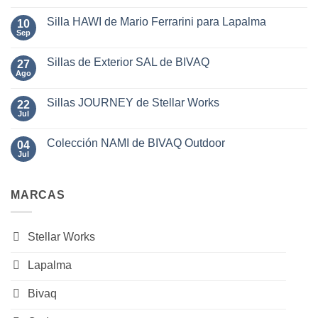
en
hay
Works
el
comentarios
Salón
Silla HAWI de Mario Ferrarini para Lapalma
10
en
del
Sillas
Sep
No
Mueble
y
hay
2025
Sillones
comentarios
Outdoor
Sillas de Exterior SAL de BIVAQ
27
en
BALM
Silla
Ago
No
de
HAWI
hay
BIVAQ
de
comentarios
Mario
Sillas JOURNEY de Stellar Works
22
en
Ferrarini
Sillas
Jul
No
para
de
hay
Lapalma
Exterior
comentarios
SAL
Colección NAMI de BIVAQ Outdoor
04
en
de
Sillas
Jul
No
BIVAQ
JOURNEY
hay
de
comentarios
Stellar
en
Works
MARCAS
Colección
NAMI
de
BIVAQ
Outdoor
Stellar Works
Lapalma
Bivaq