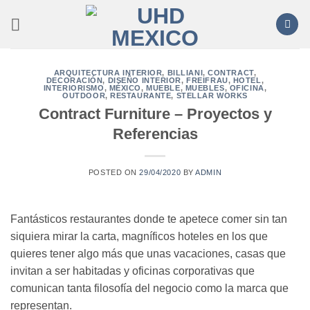
Saltar
al
contenido
ARQUITECTURA INTERIOR
,
BILLIANI
,
CONTRACT
,
DECORACIÓN
,
DISEÑO INTERIOR
,
FREIFRAU
,
HOTEL
,
INTERIORISMO
,
MÉXICO
,
MUEBLE
,
MUEBLES
,
OFICINA
,
OUTDOOR
,
RESTAURANTE
,
STELLAR WORKS
Contract Furniture – Proyectos y
Referencias
POSTED ON
29/04/2020
BY
ADMIN
Fantásticos restaurantes donde te apetece comer sin tan
siquiera mirar la carta, magníficos hoteles en los que
quieres tener algo más que unas vacaciones, casas que
invitan a ser habitadas y oficinas corporativas que
comunican tanta filosofía del negocio como la marca que
representan.