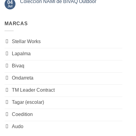
SAL
Colección NAMI de BIVAQ Outdoor
04
en
de
Sillas
Jul
No
BIVAQ
JOURNEY
hay
de
comentarios
Stellar
en
Works
MARCAS
Colección
NAMI
de
BIVAQ
Outdoor
Stellar Works
Lapalma
Bivaq
Ondarreta
TM Leader Contract
Tagar (escolar)
Coedition
Audo