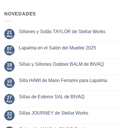
NOVEDADES
Sillones y Sofás TAYLOR de Stellar Works
21
May
No
hay
comentarios
Lapalma en el Salón del Mueble 2025
07
en
Sillones
May
No
y
hay
Sofás
comentarios
TAYLOR
Sillas y Sillones Outdoor BALM de BIVAQ
19
en
de
Lapalma
Sep
No
Stellar
en
hay
Works
el
comentarios
Salón
Silla HAWI de Mario Ferrarini para Lapalma
10
en
del
Sillas
Sep
No
Mueble
y
hay
2025
Sillones
comentarios
Outdoor
Sillas de Exterior SAL de BIVAQ
27
en
BALM
Silla
Ago
No
de
HAWI
hay
BIVAQ
de
comentarios
Mario
Sillas JOURNEY de Stellar Works
22
en
Ferrarini
Sillas
Jul
No
para
de
hay
Lapalma
Exterior
comentarios