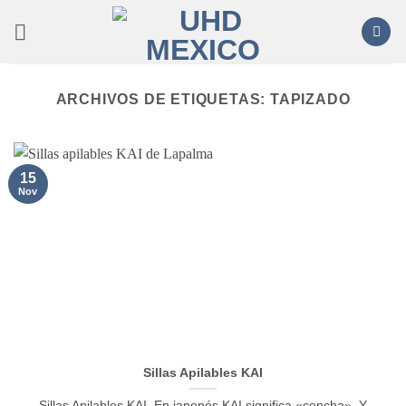
Saltar
al
contenido
ARCHIVOS DE ETIQUETAS:
TAPIZADO
15
Nov
Sillas Apilables KAI
Sillas Apilables KAI En japonés KAI significa «concha». Y