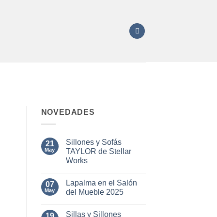
NOVEDADES
Sillones y Sofás
21
May
TAYLOR de Stellar
Works
No
hay
Lapalma en el Salón
07
comentarios
en
May
del Mueble 2025
Sillones
y
No
Sofás
hay
Sillas y Sillones
TAYLOR
19
comentarios