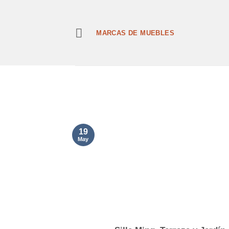
Saltar
al
contenido
MARCAS DE MUEBLES
19
May