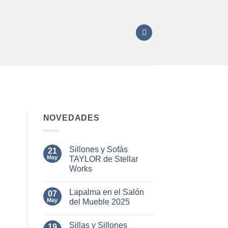
NOVEDADES
Sillones y Sofás
21
May
TAYLOR de Stellar
Works
No
hay
Lapalma en el Salón
07
comentarios
en
May
del Mueble 2025
Sillones
y
No
Sofás
hay
Sillas y Sillones
TAYLOR
19
comentarios