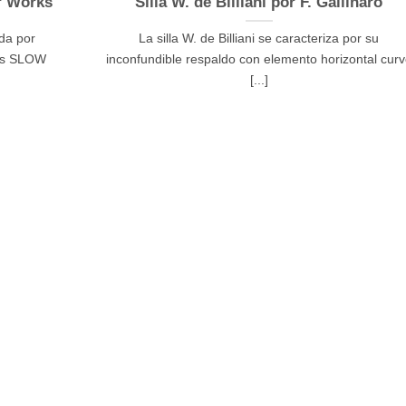
r Works
Silla W. de Billiani por F. Gallinaro
da por
La silla W. de Billiani se caracteriza por su
es SLOW
inconfundible respaldo con elemento horizontal cur
[...]