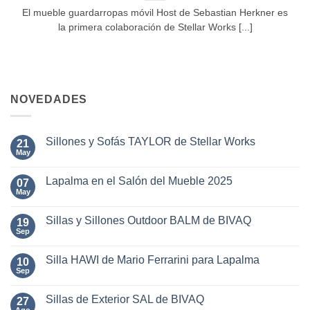
El mueble guardarropas móvil Host de Sebastian Herkner es
la primera colaboración de Stellar Works [...]
NOVEDADES
Sillones y Sofás TAYLOR de Stellar Works
21
May
No
hay
comentarios
Lapalma en el Salón del Mueble 2025
07
en
Sillones
May
No
y
hay
Sofás
comentarios
TAYLOR
Sillas y Sillones Outdoor BALM de BIVAQ
19
en
de
Lapalma
Sep
No
Stellar
en
hay
Works
el
comentarios
Salón
Silla HAWI de Mario Ferrarini para Lapalma
10
en
del
Sillas
Sep
No
Mueble
y
hay
2025
Sillones
comentarios
Outdoor
Sillas de Exterior SAL de BIVAQ
27
en
BALM
Silla