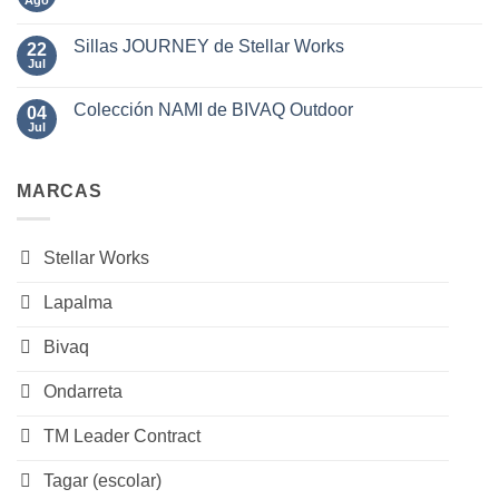
Ago
No
de
HAWI
hay
BIVAQ
de
comentarios
Mario
Sillas JOURNEY de Stellar Works
22
en
Ferrarini
Sillas
Jul
No
para
de
hay
Lapalma
Exterior
comentarios
SAL
Colección NAMI de BIVAQ Outdoor
04
en
de
Sillas
Jul
No
BIVAQ
JOURNEY
hay
de
comentarios
Stellar
en
Works
MARCAS
Colección
NAMI
de
BIVAQ
Outdoor
Stellar Works
Lapalma
Bivaq
Ondarreta
TM Leader Contract
Tagar (escolar)