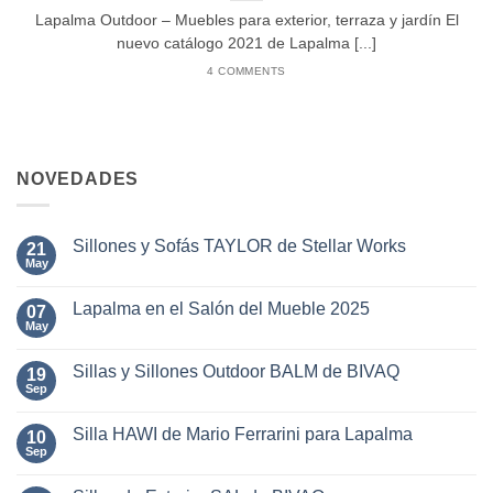
Lapalma Outdoor – Muebles para exterior, terraza y jardín El
nuevo catálogo 2021 de Lapalma [...]
4 COMMENTS
NOVEDADES
Sillones y Sofás TAYLOR de Stellar Works
21
May
No
hay
comentarios
Lapalma en el Salón del Mueble 2025
07
en
Sillones
May
No
y
hay
Sofás
comentarios
TAYLOR
Sillas y Sillones Outdoor BALM de BIVAQ
19
en
de
Lapalma
Sep
No
Stellar
en
hay
Works
el
comentarios
Salón
Silla HAWI de Mario Ferrarini para Lapalma
10
en
del
Sillas
Sep
No
Mueble
y
hay
2025
Sillones
comentarios