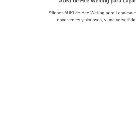
AUKI de Hee Welling para Lapa
Sillones AUKI de Hee Welling para Lapalma c
envolventes y sinuosas, y una versatilidad 