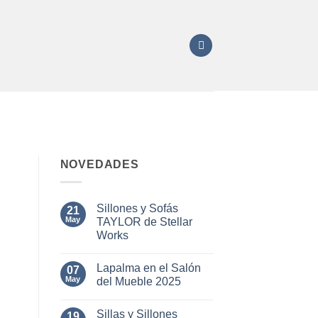
NOVEDADES
Sillones y Sofás
21
May
TAYLOR de Stellar
Works
No
hay
Lapalma en el Salón
07
comentarios
en
May
del Mueble 2025
Sillones
y
No
Sofás
hay
Sillas y Sillones
TAYLOR
19
comentarios