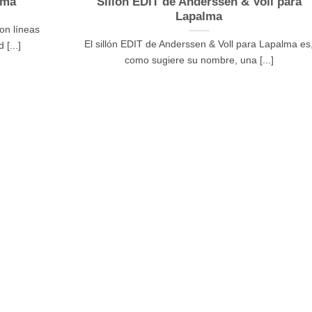
lma
Sillón EDIT de Anderssen & Voll para
Lapalma
on líneas
El sillón EDIT de Anderssen & Voll para Lapalma es
[...]
como sugiere su nombre, una [...]