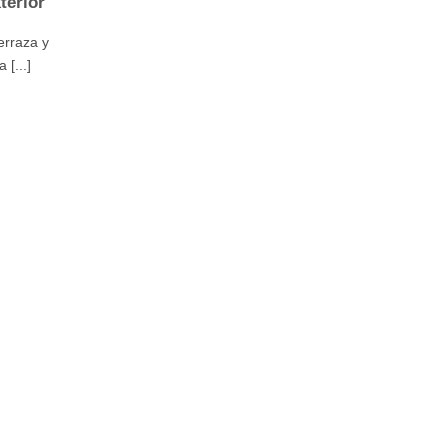
terior
erraza y
[...]