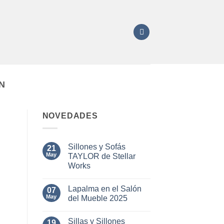
N
NOVEDADES
Sillones y Sofás
21
May
TAYLOR de Stellar
Works
No
hay
Lapalma en el Salón
07
comentarios
en
May
del Mueble 2025
Sillones
y
No
Sofás
hay
Sillas y Sillones
TAYLOR
19
comentarios