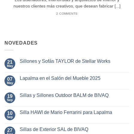
nuestros clientes más creativos, que desean fabricar [...]
2 COMMENTS
NOVEDADES
Sillones y Sofás TAYLOR de Stellar Works
21
May
No
hay
comentarios
Lapalma en el Salón del Mueble 2025
07
en
Sillones
May
No
y
hay
Sofás
comentarios
TAYLOR
Sillas y Sillones Outdoor BALM de BIVAQ
19
en
de
Lapalma
Sep
No
Stellar
en
hay
Works
el
comentarios
Salón
Silla HAWI de Mario Ferrarini para Lapalma
10
en
del
Sillas
Sep
No
Mueble
y
hay
2025
Sillones
comentarios
Outdoor
Sillas de Exterior SAL de BIVAQ
27
en
BALM
Silla