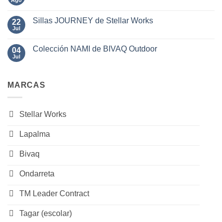
Ago
No
de
HAWI
hay
BIVAQ
de
comentarios
Mario
Sillas JOURNEY de Stellar Works
22
en
Ferrarini
Sillas
Jul
No
para
de
hay
Lapalma
Exterior
comentarios
SAL
Colección NAMI de BIVAQ Outdoor
04
en
de
Sillas
Jul
No
BIVAQ
JOURNEY
hay
de
comentarios
Stellar
en
Works
MARCAS
Colección
NAMI
de
BIVAQ
Outdoor
Stellar Works
Lapalma
Bivaq
Ondarreta
TM Leader Contract
Tagar (escolar)