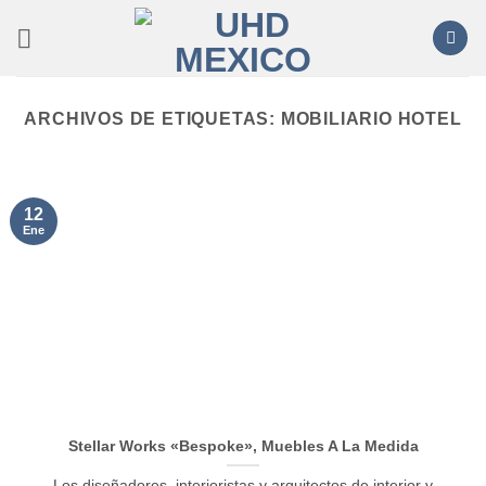
Saltar
al
contenido
ARCHIVOS DE ETIQUETAS:
MOBILIARIO HOTEL
12
Ene
Stellar Works «Bespoke», Muebles A La Medida
Los diseñadores, interioristas y arquitectos de interior y