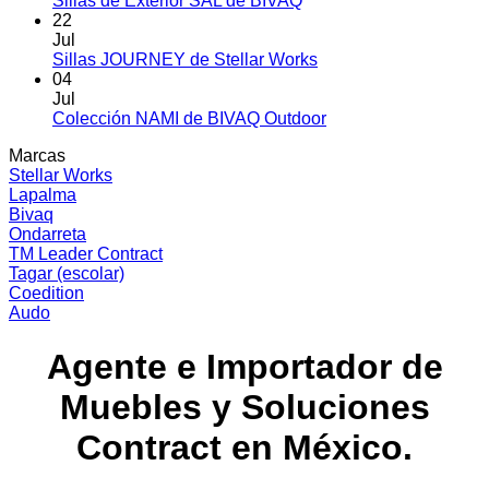
Sillas de Exterior SAL de BIVAQ
2025
Outdoor
Silla
hay
22
BALM
HAWI
comentarios
Jul
en
de
de
No
Sillas JOURNEY de Stellar Works
Sillas
BIVAQ
Mario
hay
04
de
Ferrarini
comentarios
Jul
Exterior
en
para
No
Colección NAMI de BIVAQ Outdoor
SAL
Sillas
Lapalma
hay
Marcas
de
JOURNEY
comentarios
Stellar Works
BIVAQ
de
en
Lapalma
Stellar
Colección
Bivaq
Works
NAMI
Ondarreta
de
TM Leader Contract
BIVAQ
Tagar (escolar)
Outdoor
Coedition
Audo
Agente e Importador de
Muebles y Soluciones
Contract en México.