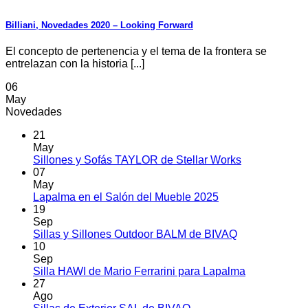
Billiani, Novedades 2020 – Looking Forward
El concepto de pertenencia y el tema de la frontera se
entrelazan con la historia [...]
06
May
Novedades
21
May
No
Sillones y Sofás TAYLOR de Stellar Works
hay
07
comentarios
May
en
No
Lapalma en el Salón del Mueble 2025
Sillones
hay
19
y
comentarios
Sep
en
Sofás
No
Sillas y Sillones Outdoor BALM de BIVAQ
Lapalma
TAYLOR
hay
10
en
de
comentarios
Sep
el
en
Stellar
No
Silla HAWI de Mario Ferrarini para Lapalma
Salón
Sillas
Works
hay
27
del
y
comentarios
Ago
Mueble
Sillones
en
No