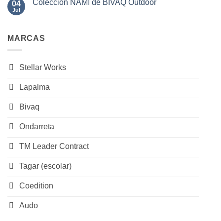
SAL
Colección NAMI de BIVAQ Outdoor
04
en
de
Sillas
Jul
No
BIVAQ
JOURNEY
hay
de
comentarios
Stellar
en
Works
MARCAS
Colección
NAMI
de
BIVAQ
Outdoor
Stellar Works
Lapalma
Bivaq
Ondarreta
TM Leader Contract
Tagar (escolar)
Coedition
Audo