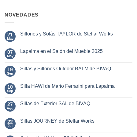
NOVEDADES
Sillones y Sofás TAYLOR de Stellar Works
21
May
No
hay
comentarios
Lapalma en el Salón del Mueble 2025
07
en
Sillones
May
No
y
hay
Sofás
comentarios
TAYLOR
Sillas y Sillones Outdoor BALM de BIVAQ
19
en
de
Lapalma
Sep
No
Stellar
en
hay
Works
el
comentarios
Salón
Silla HAWI de Mario Ferrarini para Lapalma
10
en
del
Sillas
Sep
No
Mueble
y
hay
2025
Sillones
comentarios
Outdoor
Sillas de Exterior SAL de BIVAQ
27
en
BALM
Silla
Ago
No
de
HAWI
hay
BIVAQ
de
comentarios
Mario
Sillas JOURNEY de Stellar Works
22
en
Ferrarini
Sillas
Jul
No
para
de
hay
Lapalma
Exterior
comentarios