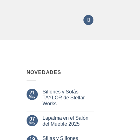
NOVEDADES
Sillones y Sofás
21
May
TAYLOR de Stellar
Works
No
hay
Lapalma en el Salón
07
comentarios
en
May
del Mueble 2025
Sillones
y
No
Sofás
hay
Sillas y Sillones
TAYLOR
19
comentarios