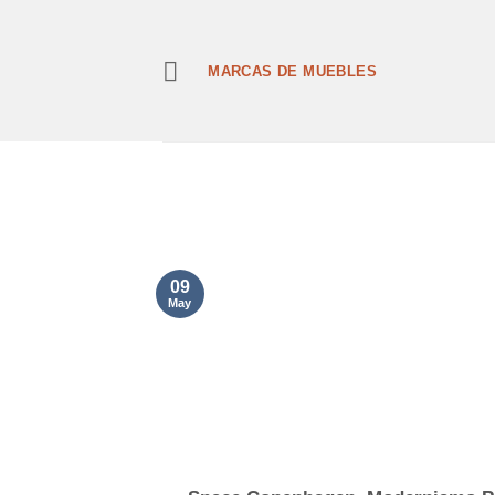
Saltar
al
contenido
MARCAS DE MUEBLES
09
May